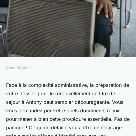
Accueil
›
Actu
ACTU
Quels documents sont
Face à la complexité administrative, la préparation de
votre dossier pour le renouvellement de titre de
nécessaires pour le
séjour à Antony peut sembler décourageante. Vous
renouvellement de titre de
vous demandez peut-être quels documents réunir
séjour à Antony ?
pour mener à bien cette procédure essentielle. Pas de
panique ! Ce guide détaillé vous offre un éclairage
Théo
•
10 mai 2024
•
3 min de lecture