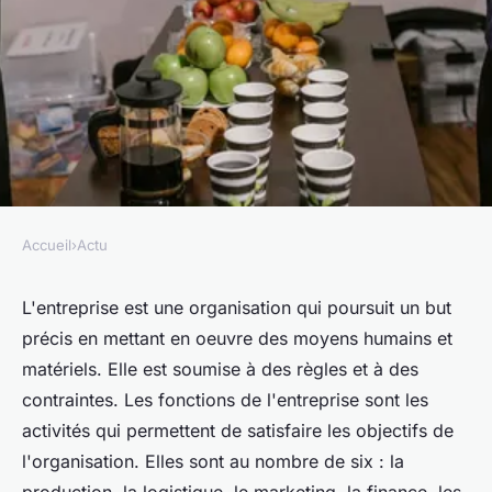
Accueil
›
Actu
ACTU
Quelles sont les 6 fonctions de
L'entreprise est une organisation qui poursuit un but
précis en mettant en oeuvre des moyens humains et
l'entreprise ?
matériels. Elle est soumise à des règles et à des
contraintes. Les fonctions de l'entreprise sont les
Théo
•
24 octobre 2022
•
3 min de lecture
activités qui permettent de satisfaire les objectifs de
l'organisation. Elles sont au nombre de six : la