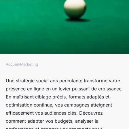
Accueil
›
Marketing
MARKETING
Élevez votre jeu avec une
Une stratégie social ads percutante transforme votre
présence en ligne en un levier puissant de croissance.
stratégie social ads percutante
En maîtrisant ciblage précis, formats adaptés et
optimisation continue, vos campagnes atteignent
Théo
•
7 septembre 2025
•
9 min de lecture
efficacement vos audiences clés. Découvrez
comment adapter vos budgets, analyser la