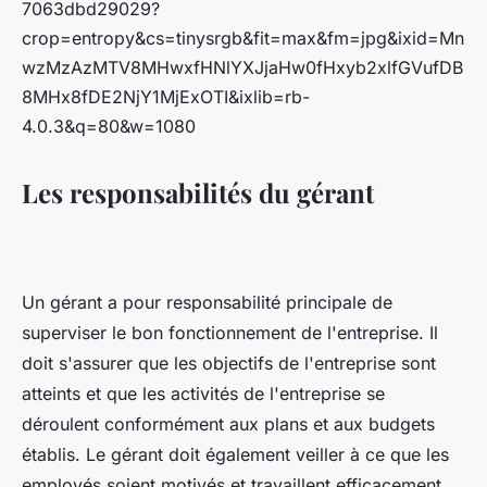
7063dbd29029?
crop=entropy&cs=tinysrgb&fit=max&fm=jpg&ixid=Mn
wzMzAzMTV8MHwxfHNlYXJjaHw0fHxyb2xlfGVufDB
8MHx8fDE2NjY1MjExOTI&ixlib=rb-
4.0.3&q=80&w=1080
Les responsabilités du gérant
Un gérant a pour responsabilité principale de
superviser le bon fonctionnement de l'entreprise. Il
doit s'assurer que les objectifs de l'entreprise sont
atteints et que les activités de l'entreprise se
déroulent conformément aux plans et aux budgets
établis. Le gérant doit également veiller à ce que les
employés soient motivés et travaillent efficacement.