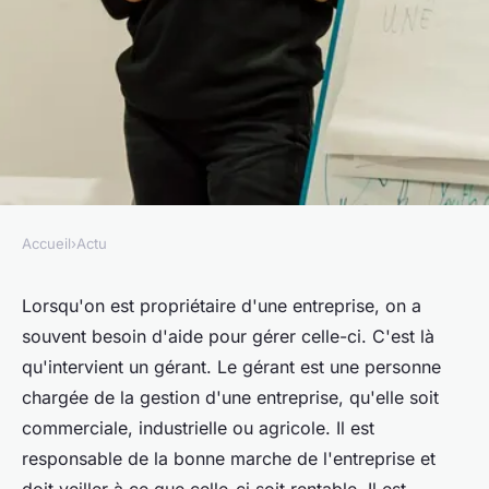
Accueil
›
Actu
ACTU
Quel est le rôle d'un gérant ?
Lorsqu'on est propriétaire d'une entreprise, on a
souvent besoin d'aide pour gérer celle-ci. C'est là
Théo
•
24 octobre 2022
•
3 min de lecture
qu'intervient un gérant. Le gérant est une personne
chargée de la gestion d'une entreprise, qu'elle soit
commerciale, industrielle ou agricole. Il est
responsable de la bonne marche de l'entreprise et