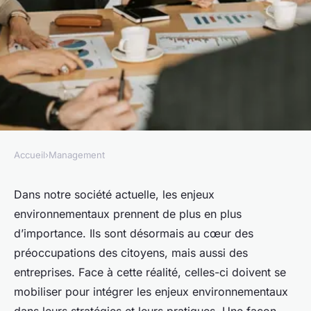
Accueil
›
Management
MANAGEMENT
Les formations en
Dans notre société actuelle, les enjeux
environnementaux prennent de plus en plus
développement durable pour
d’importance. Ils sont désormais au cœur des
intégrer les enjeux
préoccupations des citoyens, mais aussi des
environnementaux dans votre
entreprises. Face à cette réalité, celles-ci doivent se
entreprise
mobiliser pour intégrer les enjeux environnementaux