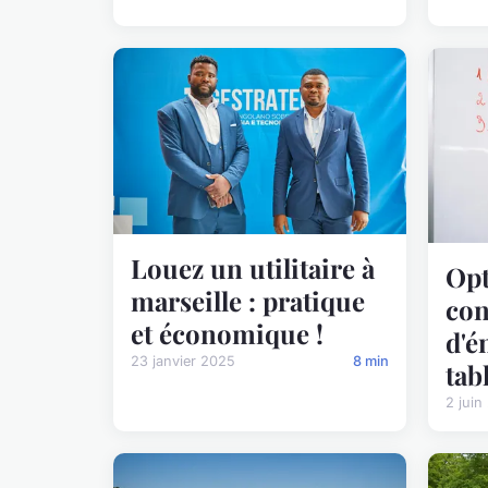
Louez un utilitaire à
Opt
marseille : pratique
co
et économique !
d'é
23 janvier 2025
8 min
tab
2 juin