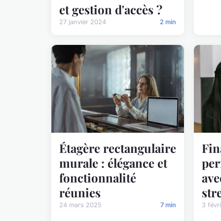
et gestion d'accès ?
27 janvier 2024
2 min
Étagère rectangulaire
Fin
murale : élégance et
per
fonctionnalité
ave
réunies
stre
24 mars 2025
7 min
3 févr