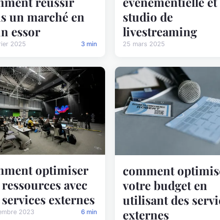
ment réussir
événementielle et
s un marché en
studio de
in essor
livestreaming
rier 2025
3 min
25 mars 2025
ment optimiser
comment optimis
 ressources avec
votre budget en
 services externes
utilisant des serv
externes
embre 2023
6 min