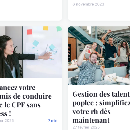
6 novembre 2023
ancez votre
Gestion des talent
mis de conduire
poplee : simplifie
c le CPF sans
votre rh dès
ss !
maintenant
ier 2025
7 min
27 février 2025