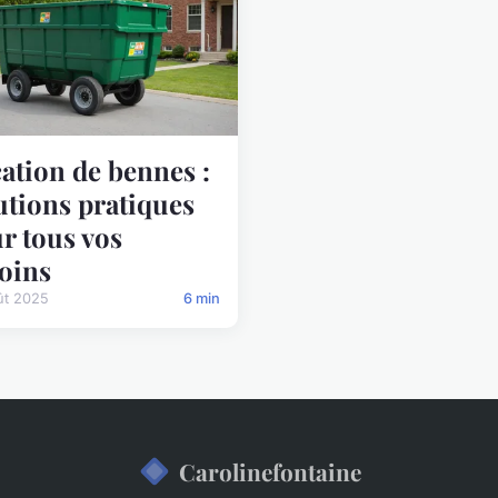
ation de bennes :
utions pratiques
r tous vos
oins
ût 2025
6 min
Carolinefontaine