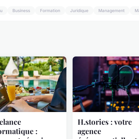
u
Business
Formation
Juridique
Management
M
elance
H.stories : votre
ormatique :
agence