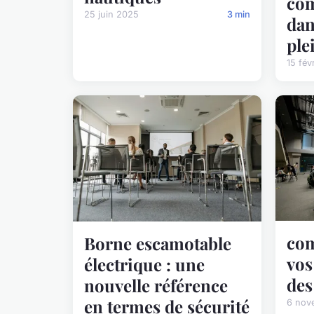
com
25 juin 2025
3 min
dan
ple
15 fév
com
Borne escamotable
vos
électrique : une
des
nouvelle référence
en termes de sécurité
6 nov