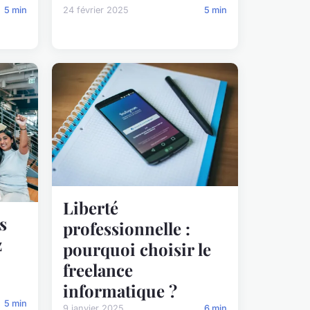
5 min
24 février 2025
5 min
Liberté
s
professionnelle :
z
pourquoi choisir le
freelance
informatique ?
5 min
9 janvier 2025
6 min