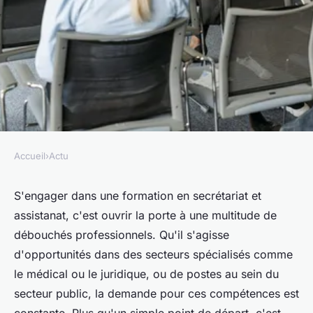
Accueil
›
Actu
ACTU
Formation secrétariat et
S'engager dans une formation en secrétariat et
assistanat, c'est ouvrir la porte à une multitude de
assistanat : quels sont les
débouchés professionnels. Qu'il s'agisse
débouchés possibles
d'opportunités dans des secteurs spécialisés comme
le médical ou le juridique, ou de postes au sein du
Théo
•
31 mars 2024
•
2 min de lecture
secteur public, la demande pour ces compétences est